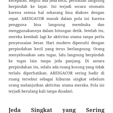
kecepatan. Begitu ada jeda kecil, perhatian langsung
berpindah ke layar. Ini terjadi secara otomatis
karena semua hal sekarang bisa diakses dengan
cepat. ARESGACOR masuk dalam pola ini karena
pengguna bisa langsung membuka dan
menggunakannya dalam hitungan detik. Setelah itu,
mereka kembali lagi ke aktivitas utama tanpa perlu
penyesuaian besar. Hari modern dipenuhi dengan
perpindahan kecil yang terus berlangsung. Orang
menyelesaikan satu tugas, lalu langsung berpindah
ke tugas lain tanpa jeda panjang. Di antara
perpindahan itu, selalu ada ruang kosong yang tidak
terlalu diperhatikan. ARESGACOR sering hadir di
ruang tersebut sebagai hiburan singkat sebelum
orang melanjutkan aktivitas utama mereka. Pola ini
terjadi berulang kali tanpa disadari.
Jeda Singkat yang Sering