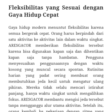
Fleksibilitas yang Sesuai dengan
Gaya Hidup Cepat
Gaya hidup modern menuntut fleksibilitas karena
semua bergerak cepat. Orang harus berpindah dari
satu aktivitas ke aktivitas lain dalam waktu singkat.
ARESGACOR memberikan fleksibilitas tersebut
karena bisa digunakan kapan saja dan dihentikan
kapan saja tanpa hambatan. Pengguna
menyesuaikan penggunaannya dengan waktu
kosong yang muncul secara spontan. Rutinitas
harian yang padat sering membuat orang
membutuhkan jeda kecil untuk mengatur ulang
pikiran. Mereka tidak selalu mencari istirahat
panjang, hanya waktu singkat untuk mengalihkan
fokus. ARESGACOR membantu mengisi jeda tersebut
tanpa mengganggu alur utama aktivitas. Setelah itu,
orang kembali ke pekerjaan dengan ritme yang