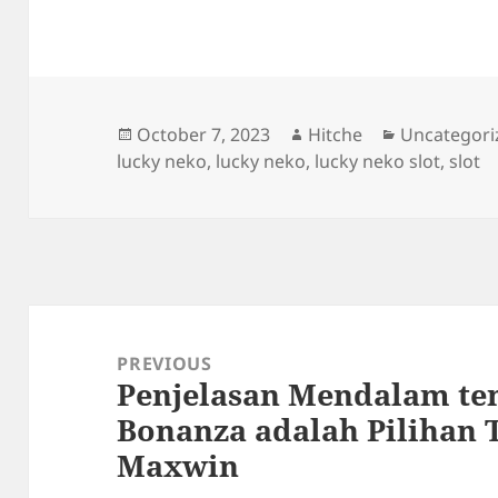
Posted
Author
Categories
October 7, 2023
Hitche
Uncategori
on
lucky neko
,
lucky neko
,
lucky neko slot
,
slot
Post
navigation
PREVIOUS
Penjelasan Mendalam te
Previous
Bonanza adalah Pilihan T
post:
Maxwin