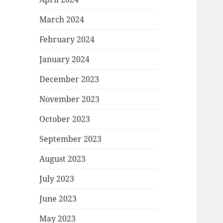
March 2024
February 2024
January 2024
December 2023
November 2023
October 2023
September 2023
August 2023
July 2023
June 2023
May 2023