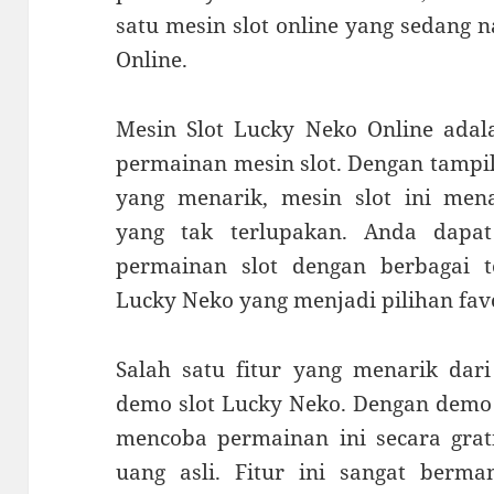
satu mesin slot online yang sedang n
Online.
Mesin Slot Lucky Neko Online adala
permainan mesin slot. Dengan tampil
yang menarik, mesin slot ini me
yang tak terlupakan. Anda dapa
permainan slot dengan berbagai 
Lucky Neko yang menjadi pilihan fav
Salah satu fitur yang menarik dari
demo slot Lucky Neko. Dengan demo 
mencoba permainan ini secara gra
uang asli. Fitur ini sangat berma