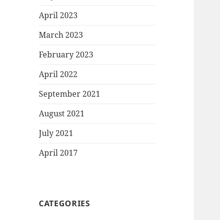
April 2023
March 2023
February 2023
April 2022
September 2021
August 2021
July 2021
April 2017
CATEGORIES