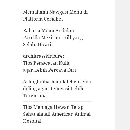
Memahami Navigasi Menu di
Platform Ceriabet
Rahasia Menu Andalan
Parrilla Mexican Grill yang
Selalu Dicari
drchitrasskincure:
Tips Perawatan Kulit
agar Lebih Percaya Diri
Arlingtonbathandkitchenremo
deling agar Renovasi Lebih
Terencana
Tips Menjaga Hewan Tetap
Sehat ala All American Animal
Hospital