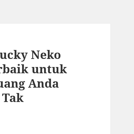
Lucky Neko
erbaik untuk
uang Anda
 Tak