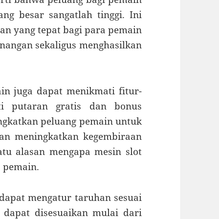
 besar sangatlah tinggi. Ini
han yang tepat bagi para pemain
enangan sekaligus menghasilkan
n juga dapat menikmati fitur-
ti putaran gratis dan bonus
ningkatkan peluang pemain untuk
an meningkatkan kegembiraan
atu alasan mengapa mesin slot
a pemain.
 dapat mengatur taruhan sesuai
 dapat disesuaikan mulai dari