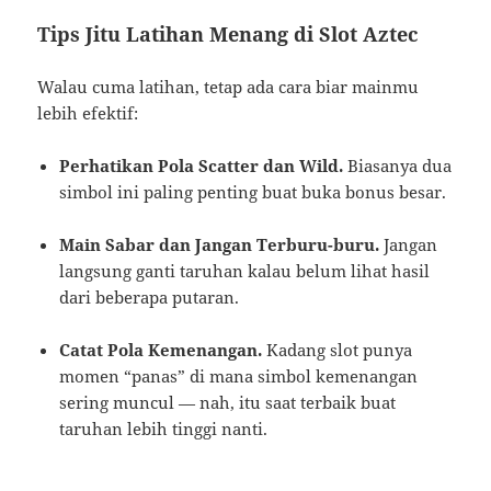
Tips Jitu Latihan Menang di Slot Aztec
Walau cuma latihan, tetap ada cara biar mainmu
lebih efektif:
Perhatikan Pola Scatter dan Wild.
Biasanya dua
simbol ini paling penting buat buka bonus besar.
Main Sabar dan Jangan Terburu-buru.
Jangan
langsung ganti taruhan kalau belum lihat hasil
dari beberapa putaran.
Catat Pola Kemenangan.
Kadang slot punya
momen “panas” di mana simbol kemenangan
sering muncul — nah, itu saat terbaik buat
taruhan lebih tinggi nanti.