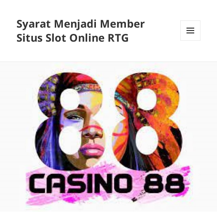
Syarat Menjadi Member
Situs Slot Online RTG
MENU
AND
WIDGETS