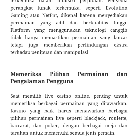
terkemuka dalam industri perjudian. Penyedia
perangkat lunak terkemuka, seperti Evolution
Gaming atau NetEnt, dikenal karena menyediakan
permainan yang adil dan berkualitas tinggi.
Platform yang menggunakan teknologi canggih
tidak hanya memastikan permainan yang lancar
tetapi juga memberikan perlindungan ekstra
terhadap penipuan dan manipulasi.
Memeriksa Pilihan Permainan dan
Pengalaman Pengguna
Saat memilih live casino online, penting untuk
memeriksa berbagai permainan yang ditawarkan.
Kasino yang baik harus menawarkan berbagai
pilihan permainan live seperti blackjack, roulette,
baccarat, dan poker, dengan berbagai meja dan
taruhan untuk memenuhi semua jenis pemain.