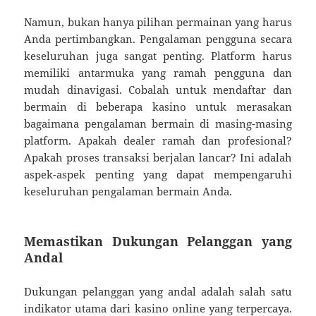
Namun, bukan hanya pilihan permainan yang harus
Anda pertimbangkan. Pengalaman pengguna secara
keseluruhan juga sangat penting. Platform harus
memiliki antarmuka yang ramah pengguna dan
mudah dinavigasi. Cobalah untuk mendaftar dan
bermain di beberapa kasino untuk merasakan
bagaimana pengalaman bermain di masing-masing
platform. Apakah dealer ramah dan profesional?
Apakah proses transaksi berjalan lancar? Ini adalah
aspek-aspek penting yang dapat mempengaruhi
keseluruhan pengalaman bermain Anda.
Memastikan Dukungan Pelanggan yang
Andal
Dukungan pelanggan yang andal adalah salah satu
indikator utama dari kasino online yang terpercaya.