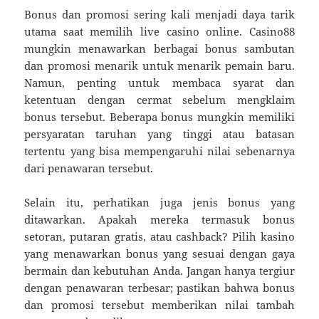
Bonus dan promosi sering kali menjadi daya tarik
utama saat memilih live casino online. Casino88
mungkin menawarkan berbagai bonus sambutan
dan promosi menarik untuk menarik pemain baru.
Namun, penting untuk membaca syarat dan
ketentuan dengan cermat sebelum mengklaim
bonus tersebut. Beberapa bonus mungkin memiliki
persyaratan taruhan yang tinggi atau batasan
tertentu yang bisa mempengaruhi nilai sebenarnya
dari penawaran tersebut.
Selain itu, perhatikan juga jenis bonus yang
ditawarkan. Apakah mereka termasuk bonus
setoran, putaran gratis, atau cashback? Pilih kasino
yang menawarkan bonus yang sesuai dengan gaya
bermain dan kebutuhan Anda. Jangan hanya tergiur
dengan penawaran terbesar; pastikan bahwa bonus
dan promosi tersebut memberikan nilai tambah