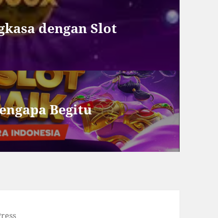
gkasa dengan Slot
Mengapa Begitu
ress