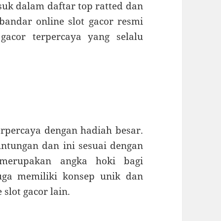
suk dalam daftar top ratted dan
andar online slot gacor resmi
 gacor terpercaya yang selalu
erpercaya dengan hadiah besar.
ntungan dan ini sesuai dengan
merupakan angka hoki bagi
uga memiliki konsep unik dan
slot gacor lain.