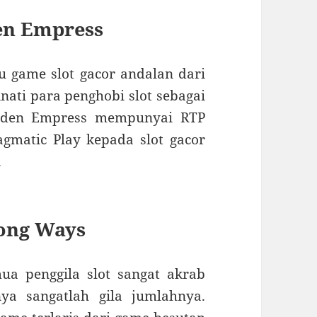
en Empress
u game slot gacor andalan dari
nati para penghobi slot sebagai
olden Empress mempunyai RTP
agmatic Play kepada slot gacor
.
jong Ways
ua penggila slot sangat akrab
ya sangatlah gila jumlahnya.