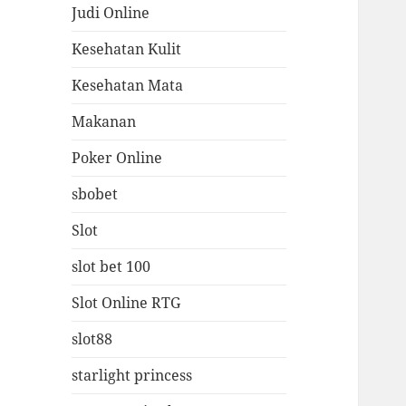
Judi Online
Kesehatan Kulit
Kesehatan Mata
Makanan
Poker Online
sbobet
Slot
slot bet 100
Slot Online RTG
slot88
starlight princess