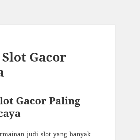
 Slot Gacor
a
lot Gacor Paling
caya
rmainan judi slot yang banyak