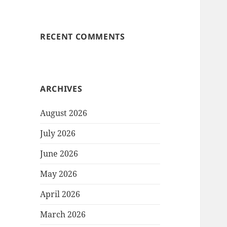
RECENT COMMENTS
ARCHIVES
August 2026
July 2026
June 2026
May 2026
April 2026
March 2026