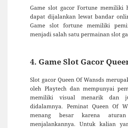
Game slot gacor Fortune memiliki
dapat dijalankan lewat bandar onlin
Game slot fortune memiliki pem
menjadi salah satu permainan slot ga
4. Game Slot Gacor Que
Slot gacor Queen Of Wansds merupaka
oleh Playtech dan mempunyai pem
memiliki visual menarik dan j
didalamnya. Peminat Queen Of W
menang besar karena aturan
menjalankannya. Untuk kalian y