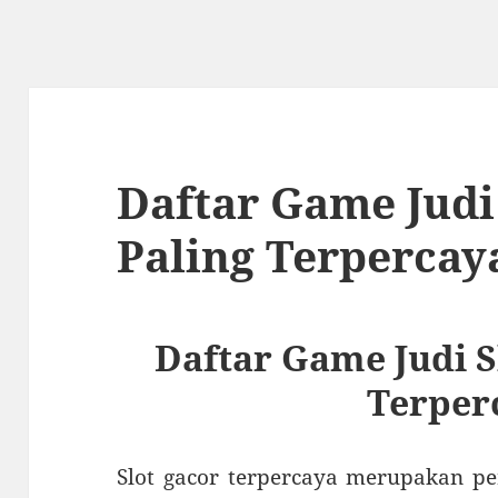
Daftar Game Judi
Paling Terpercay
Daftar Game Judi S
Terper
Slot gacor terpercaya merupakan pe