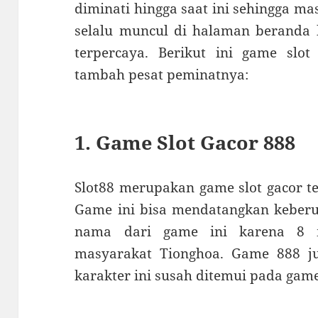
diminati hingga saat ini sehingga ma
selalu muncul di halaman beranda b
terpercaya. Berikut ini game slot
tambah pesat peminatnya:
1. Game Slot Gacor 888
Slot88 merupakan game slot gacor t
Game ini bisa mendatangkan keberu
nama dari game ini karena 8 
masyarakat Tionghoa. Game 888 j
karakter ini susah ditemui pada game 