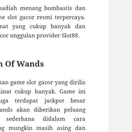
 hadiah menang bombastis dan
e slot gacor resmi terpercaya.
inat yang cukup banyak dan
cor unggulan provider Slot88.
en Of Wands
n game slot gacor yang dirilis
inat cukup banyak. Game ini
uga terdapat jackpot besar
ands akan diberikan peluang
 sederhana didalam cara
ang mungkin masih asing dan