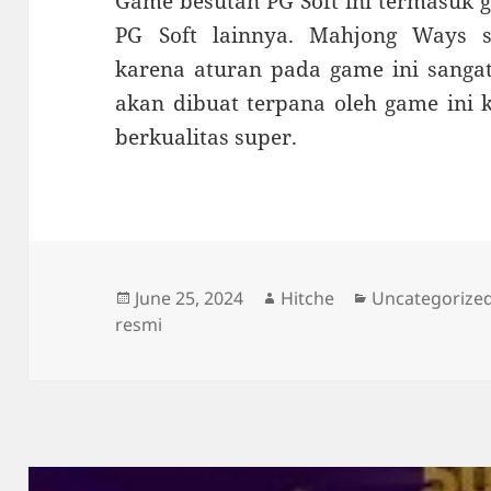
Game besutan PG Soft ini termasuk g
PG Soft lainnya. Mahjong Ways 
karena aturan pada game ini sangat
akan dibuat terpana oleh game ini 
berkualitas super.
Posted
Author
Categories
June 25, 2024
Hitche
Uncategorize
on
resmi
Post