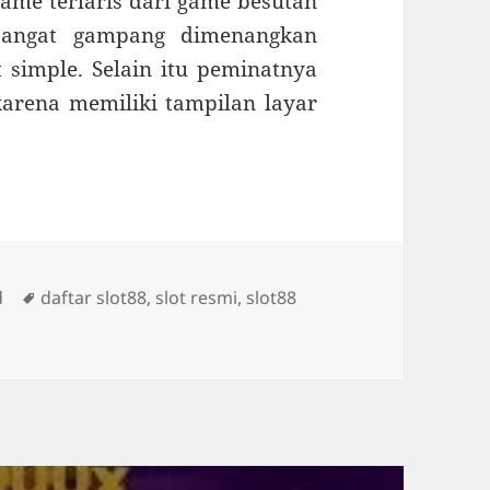
ame terlaris dari game besutan
sangat gampang dimenangkan
 simple. Selain itu peminatnya
karena memiliki tampilan layar
Tags
d
daftar slot88
,
slot resmi
,
slot88