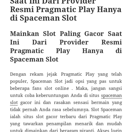
Saat Ini Dari Provider
Resmi Pragmatic Play Hanya
di Spaceman Slot
Mainkan Slot Paling Gacor Saat
Ini Dari Provider Resmi
Pragmatic Play Hanya di
Spaceman Slot
Dengan rekam jejak Pragmatic Play yang telah
populer, Spaceman Slot jadi opsi yang pas untuk
beberapa fans slot online . Maka, jangan sangsi
untuk coba keberuntungan Anda di situs
spaceman
slot
gacor ini dan rasakan sensasi bermain yang
tidak pernah Anda rasa sebelumnya. Slot Spaceman
ialah situs slot gacor terbaru dari Pragmatic Play
yang tawarkan penampilan menarik dan mudah
untuk dimainkan dari beragam piranti. Akses login