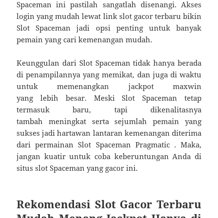
Spaceman ini pastilah sangatlah disenangi. Akses
login yang mudah lewat link slot gacor terbaru bikin
Slot Spaceman jadi opsi penting untuk banyak
pemain yang cari kemenangan mudah.
Keunggulan dari Slot Spaceman tidak hanya berada
di penampilannya yang memikat, dan juga di waktu
untuk memenangkan jackpot maxwin
yang lebih besar. Meski Slot Spaceman tetap
termasuk baru, tapi dikenalitasnya
tambah meningkat serta sejumlah pemain yang
sukses jadi hartawan lantaran kemenangan diterima
dari permainan Slot Spaceman Pragmatic . Maka,
jangan kuatir untuk coba keberuntungan Anda di
situs slot Spaceman yang gacor ini.
Rekomendasi Slot Gacor Terbaru