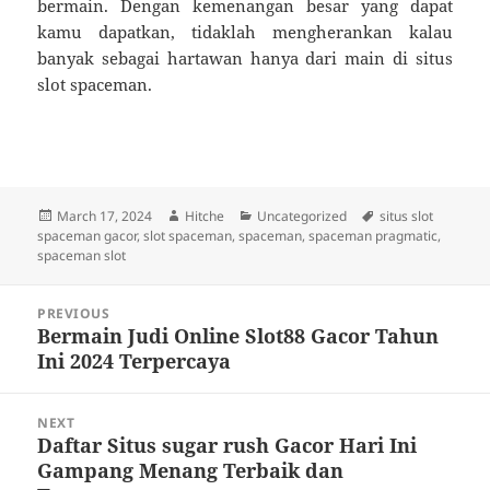
bermain. Dengan kemenangan besar yang dapat
kamu dapatkan, tidaklah mengherankan kalau
banyak sebagai hartawan hanya dari main di situs
slot spaceman.
Posted
Author
Categories
Tags
March 17, 2024
Hitche
Uncategorized
situs slot
on
spaceman gacor
,
slot spaceman
,
spaceman
,
spaceman pragmatic
,
spaceman slot
Post
PREVIOUS
navigation
Bermain Judi Online Slot88 Gacor Tahun
Previous
Ini 2024 Terpercaya
post:
NEXT
Daftar Situs sugar rush Gacor Hari Ini
Next
Gampang Menang Terbaik dan
post: