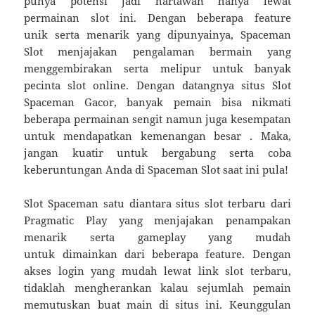
punya potensi jadi hartawan hanya lewat
permainan slot ini. Dengan beberapa feature
unik serta menarik yang dipunyainya, Spaceman
Slot menjajakan pengalaman bermain yang
menggembirakan serta melipur untuk banyak
pecinta slot online. Dengan datangnya situs Slot
Spaceman Gacor, banyak pemain bisa nikmati
beberapa permainan sengit namun juga kesempatan
untuk mendapatkan kemenangan besar . Maka,
jangan kuatir untuk bergabung serta coba
keberuntungan Anda di Spaceman Slot saat ini pula!
Slot Spaceman satu diantara situs slot terbaru dari
Pragmatic Play yang menjajakan penampakan
menarik serta gameplay yang mudah
untuk dimainkan dari beberapa feature. Dengan
akses login yang mudah lewat link slot terbaru,
tidaklah mengherankan kalau sejumlah pemain
memutuskan buat main di situs ini. Keunggulan