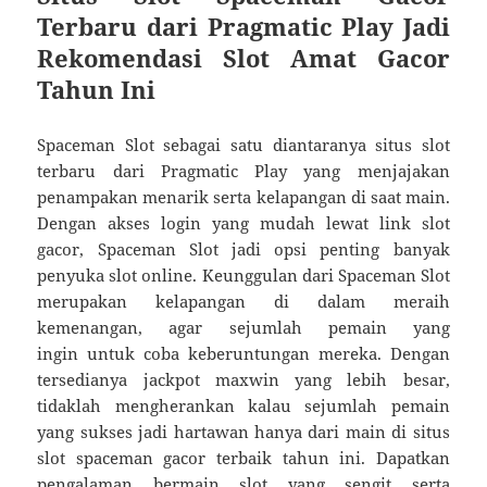
Terbaru dari Pragmatic Play Jadi
Rekomendasi Slot Amat Gacor
Tahun Ini
Spaceman Slot sebagai satu diantaranya situs slot
terbaru dari Pragmatic Play yang menjajakan
penampakan menarik serta kelapangan di saat main.
Dengan akses login yang mudah lewat link slot
gacor, Spaceman Slot jadi opsi penting banyak
penyuka slot online. Keunggulan dari Spaceman Slot
merupakan kelapangan di dalam meraih
kemenangan, agar sejumlah pemain yang
ingin untuk coba keberuntungan mereka. Dengan
tersedianya jackpot maxwin yang lebih besar,
tidaklah mengherankan kalau sejumlah pemain
yang sukses jadi hartawan hanya dari main di situs
slot spaceman gacor terbaik tahun ini. Dapatkan
pengalaman bermain slot yang sengit serta