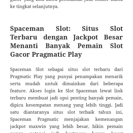
ke tingkat selanjutnya.
Spaceman Slot: Situs Slot
Terbaru dengan Jackpot Besar
Menanti Banyak Pemain Slot
Gacor Pragmatic Play
Spaceman Slot sebagai situs slot terbaru dari
Pragmatic Play yang punyai penampakan menarik
serta mudah untuk dimainkan dari beberapa
feature. Akses login ke Slot Spaceman lewat link
terbaru membuat jadi opsi penting banyak pemain,
dipicu kesempatan menang yang lebih tinggi. Jadi
satu diantaranya situs slot terbaik tahun ini,
Spaceman Pragmatic menjajakan kemenangan
jackpot maxwin yang lebih besar, bikin pemain