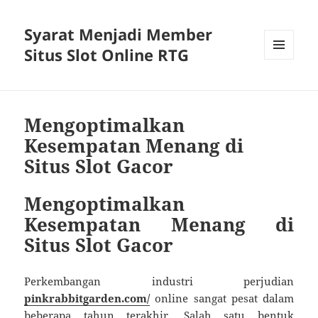
Syarat Menjadi Member
Situs Slot Online RTG
MENU
AND
WIDGETS
Mengoptimalkan
Kesempatan Menang di
Situs Slot Gacor
Mengoptimalkan
Kesempatan Menang di
Situs Slot Gacor
Perkembangan industri perjudian
pinkrabbitgarden.com/
online sangat pesat dalam
beberapa tahun terakhir. Salah satu bentuk