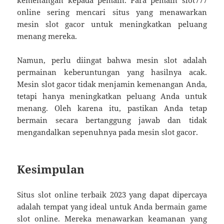
kemenangan kepada pemain. Para pemain slot777
online sering mencari situs yang menawarkan
mesin slot gacor untuk meningkatkan peluang
menang mereka.
Namun, perlu diingat bahwa mesin slot adalah
permainan keberuntungan yang hasilnya acak.
Mesin slot gacor tidak menjamin kemenangan Anda,
tetapi hanya meningkatkan peluang Anda untuk
menang. Oleh karena itu, pastikan Anda tetap
bermain secara bertanggung jawab dan tidak
mengandalkan sepenuhnya pada mesin slot gacor.
Kesimpulan
Situs slot online terbaik 2023 yang dapat dipercaya
adalah tempat yang ideal untuk Anda bermain game
slot online. Mereka menawarkan keamanan yang