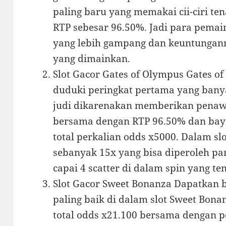
paling baru yang memakai cii-ciri te
RTP sebesar 96.50%. Jadi para pem
yang lebih gampang dan keuntungann
yang dimainkan.
Slot Gacor Gates of Olympus Gates o
duduki peringkat pertama yang bany
judi dikarenakan memberikan penaw
bersama dengan RTP 96.50% dan baya
total perkalian odds x5000. Dalam sl
sebanyak 15x yang bisa diperoleh par
capai 4 scatter di dalam spin yang t
Slot Gacor Sweet Bonanza Dapatkan 
paling baik di dalam slot Sweet Bon
total odds x21.100 bersama dengan 