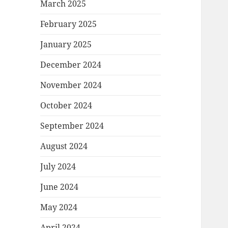
March 2025
February 2025
January 2025
December 2024
November 2024
October 2024
September 2024
August 2024
July 2024
June 2024
May 2024
April 2024