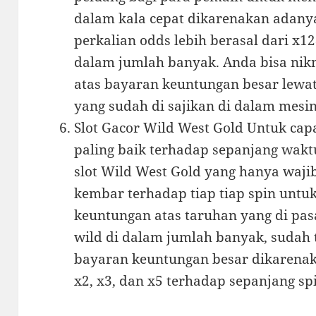
dalam kala cepat dikarenakan adanya 
perkalian odds lebih berasal dari x1
dalam jumlah banyak. Anda bisa ni
atas bayaran keuntungan besar lewat
yang sudah di sajikan di dalam mesi
Slot Gacor Wild West Gold Untuk ca
paling baik terhadap sepanjang wak
slot Wild West Gold yang hanya waji
kembar terhadap tiap tiap spin unt
keuntungan atas taruhan yang di pa
wild di dalam jumlah banyak, sudah 
bayaran keuntungan besar dikarenak
x2, x3, dan x5 terhadap sepanjang s