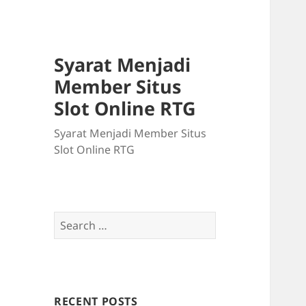
Syarat Menjadi
Member Situs
Slot Online RTG
Syarat Menjadi Member Situs
Slot Online RTG
Search
for:
RECENT POSTS