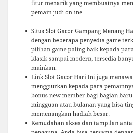
fitur menarik yang membuatnya menja
pemain judi online.
Situs Slot Gacor Gampang Menang Har
dengan beberapa penyedia game ter
pilihan game paling baik kepada pa
klasik sampai modern, tersedia bany
mainkan.
Link Slot Gacor Hari Ini juga menaw
menggiurkan kepada para pemainny
bonus new member bagi bagian baru
mingguan atau bulanan yang bisa ti
memenangkan hadiah besar.
Kemudahan akses dan tampilan ant
pengguna. Anda bisa bersama dengan