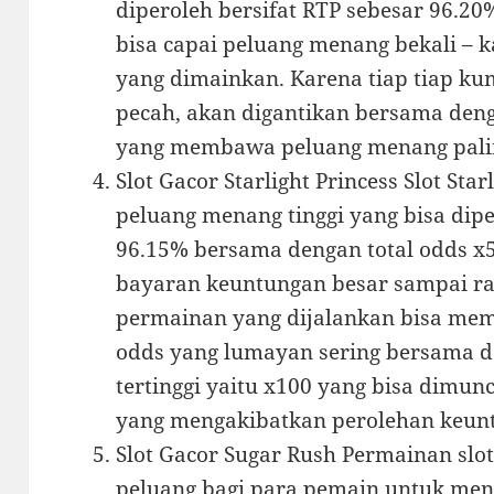
diperoleh bersifat RTP sebesar 96.20
bisa capai peluang menang bekali – k
yang dimainkan. Karena tiap tiap 
pecah, akan digantikan bersama den
yang membawa peluang menang paling
Slot Gacor Starlight Princess Slot St
peluang menang tinggi yang bisa dipe
96.15% bersama dengan total odds 
bayaran keuntungan besar sampai ra
permainan yang dijalankan bisa mem
odds yang lumayan sering bersama de
tertinggi yaitu x100 yang bisa dimun
yang mengakibatkan perolehan keun
Slot Gacor Sugar Rush Permainan sl
peluang bagi para pemain untuk me