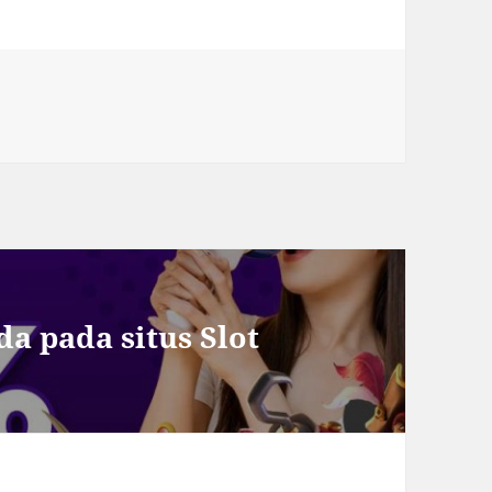
ies
da pada situs Slot