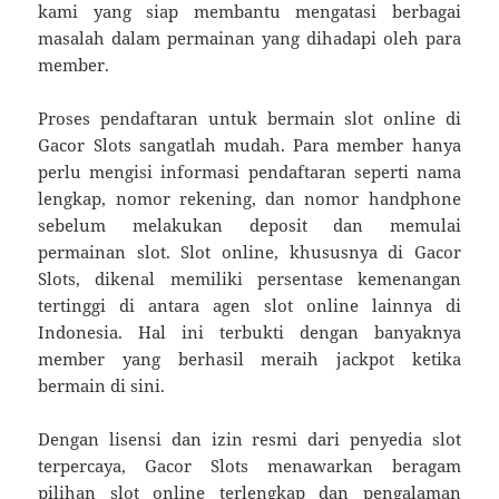
kami yang siap membantu mengatasi berbagai
masalah dalam permainan yang dihadapi oleh para
member.
Proses pendaftaran untuk bermain slot online di
Gacor Slots sangatlah mudah. Para member hanya
perlu mengisi informasi pendaftaran seperti nama
lengkap, nomor rekening, dan nomor handphone
sebelum melakukan deposit dan memulai
permainan slot. Slot online, khususnya di Gacor
Slots, dikenal memiliki persentase kemenangan
tertinggi di antara agen slot online lainnya di
Indonesia. Hal ini terbukti dengan banyaknya
member yang berhasil meraih jackpot ketika
bermain di sini.
Dengan lisensi dan izin resmi dari penyedia slot
terpercaya, Gacor Slots menawarkan beragam
pilihan slot online terlengkap dan pengalaman