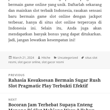
bermain game online yang unik. Daftarlah sekarang
dan mainkan slot terbaik Indonesia, rasakan sensasi
baru bermain game slot online dengan jackpot
terbesar, hanya di situs slot online terpercaya di
Indonesia ini. Selain itu, Anda juga akan
mendapatkan banyak bonus yang dapat ditukarkan.
Jadi, jangan lewatkan kesempatan ini!
Posted
Author
Categories
Tags
March 21, 2024
Hitche
Uncategorized
situs slot
on
resmi
,
slot gacor online
,
slot gacor resmi
Post
PREVIOUS
navigation
Rahasia Kesuksesan Bermain Sugar Rush
Previous
Slot Pragmatic Play Terbukti Efektif
post:
NEXT
Bocoran Jam Terhebat Supaya Enteng
Next