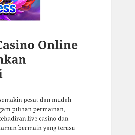
Casino Online
nkan
i
i semakin pesat dan mudah
agam pilihan permainan,
kehadiran live casino dan
alaman bermain yang terasa