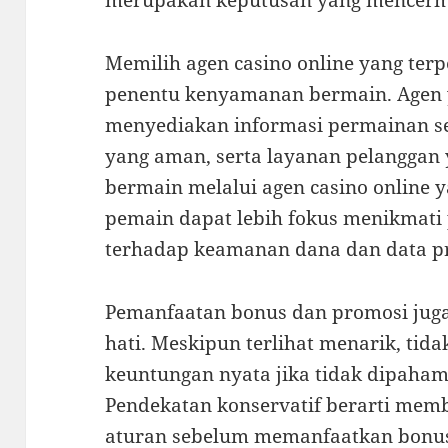
merupakan keputusan yang mencermi
Memilih agen casino online yang terp
penentu kenyamanan bermain. Agen y
menyediakan informasi permainan sec
yang aman, serta layanan pelanggan 
bermain melalui agen casino online y
pemain dapat lebih fokus menikmati
terhadap keamanan dana dan data pr
Pemanfaatan bonus dan promosi juga 
hati. Meskipun terlihat menarik, ti
keuntungan nyata jika tidak dipaham
Pendekatan konservatif berarti me
aturan sebelum memanfaatkan bonus