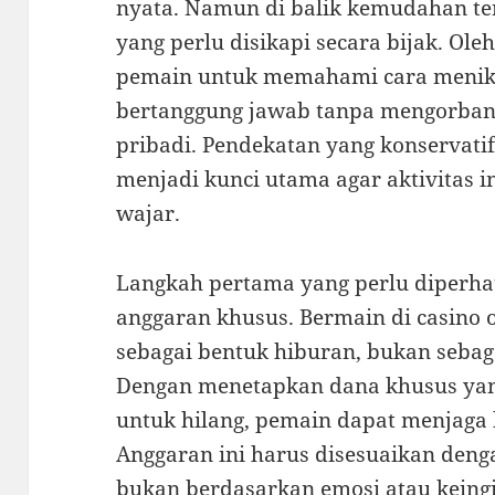
nyata. Namun di balik kemudahan ters
yang perlu disikapi secara bijak. Oleh
pemain untuk memahami cara menikm
bertanggung jawab tanpa mengorban
pribadi. Pendekatan yang konservati
menjadi kunci utama agar aktivitas i
wajar.
Langkah pertama yang perlu diperh
anggaran khusus. Bermain di casino 
sebagai bentuk hiburan, bukan seba
Dengan menetapkan dana khusus yang
untuk hilang, pemain dapat menjaga 
Anggaran ini harus disesuaikan den
bukan berdasarkan emosi atau keing