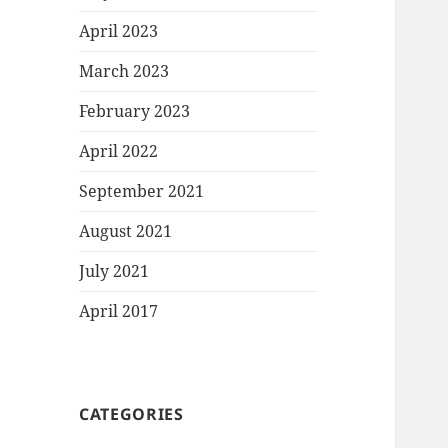
April 2023
March 2023
February 2023
April 2022
September 2021
August 2021
July 2021
April 2017
CATEGORIES