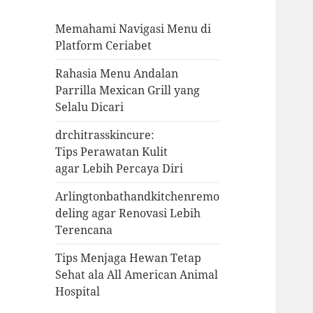
Memahami Navigasi Menu di
Platform Ceriabet
Rahasia Menu Andalan
Parrilla Mexican Grill yang
Selalu Dicari
drchitrasskincure:
Tips Perawatan Kulit
agar Lebih Percaya Diri
Arlingtonbathandkitchenremo
deling agar Renovasi Lebih
Terencana
Tips Menjaga Hewan Tetap
Sehat ala All American Animal
Hospital