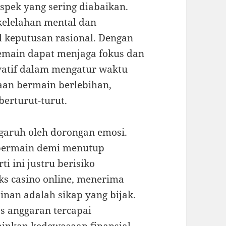
pek yang sering diabaikan.
kelelahan mental dan
eputusan rasional. Dengan
emain dapat menjaga fokus dan
vatif dalam mengatur waktu
an bermain berlebihan,
erturut-turut.
engaruh oleh dorongan emosi.
 bermain demi menutup
i ini justru berisiko
s casino online, menerima
inan adalah sikap yang bijak.
s anggaran tercapai