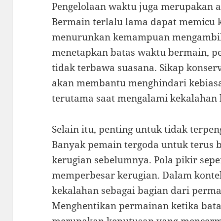
Pengelolaan waktu juga merupakan as
Bermain terlalu lama dapat memicu 
menurunkan kemampuan mengambil k
menetapkan batas waktu bermain, p
tidak terbawa suasana. Sikap konser
akan membantu menghindari kebiasa
terutama saat mengalami kekalahan b
Selain itu, penting untuk tidak terp
Banyak pemain tergoda untuk terus
kerugian sebelumnya. Pola pikir sepert
memperbesar kerugian. Dalam kontek
kekalahan sebagai bagian dari perma
Menghentikan permainan ketika bata