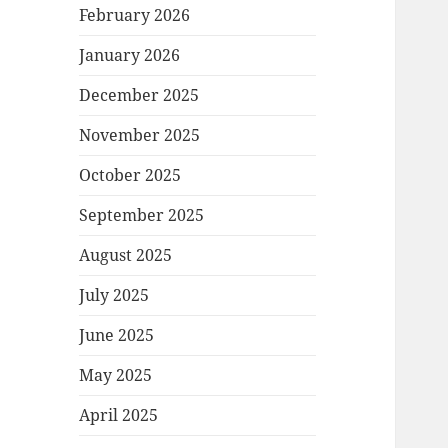
February 2026
January 2026
December 2025
November 2025
October 2025
September 2025
August 2025
July 2025
June 2025
May 2025
April 2025