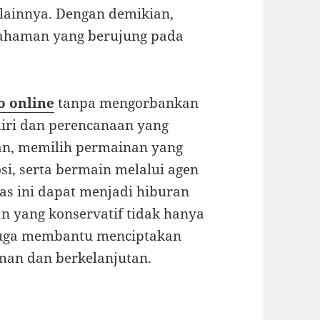
 lainnya. Dengan demikian,
ahaman yang berujung pada
o online
tanpa mengorbankan
diri dan perencanaan yang
n, memilih permainan yang
si, serta bermain melalui agen
tas ini dapat menjadi hiburan
n yang konservatif tidak hanya
i juga membantu menciptakan
man dan berkelanjutan.