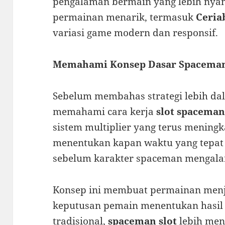
pengalaman bermain yang lebih nyam
permainan menarik, termasuk
Ceriab
variasi game modern dan responsif.
Memahami Konsep Dasar Spaceman
Sebelum membahas strategi lebih da
memahami cara kerja
slot spacema
sistem multiplier yang terus meningk
menentukan kapan waktu yang tepat u
sebelum karakter spaceman mengalam
Konsep ini membuat permainan menja
keputusan pemain menentukan hasil ak
tradisional,
spaceman slot
lebih men