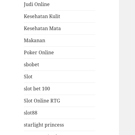
Judi Online
Kesehatan Kulit
Kesehatan Mata
Makanan
Poker Online
sbobet
Slot
slot bet 100
Slot Online RTG
slot88
starlight princess