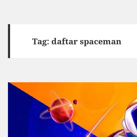
Tag:
daftar spaceman