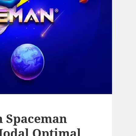
n Spaceman
Modal Optimal