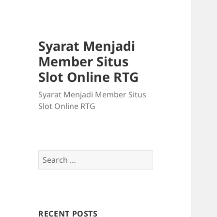
Syarat Menjadi
Member Situs
Slot Online RTG
Syarat Menjadi Member Situs
Slot Online RTG
Search
for:
RECENT POSTS