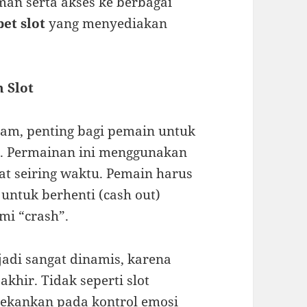
an serta akses ke berbagai
et slot
yang menyediakan
 Slot
lam, penting bagi pemain untuk
n
. Permainan ini menggunakan
at seiring waktu. Pemain harus
ntuk berhenti (cash out)
i “crash”.
di sangat dinamis, karena
hir. Tidak seperti slot
ekankan pada kontrol emosi