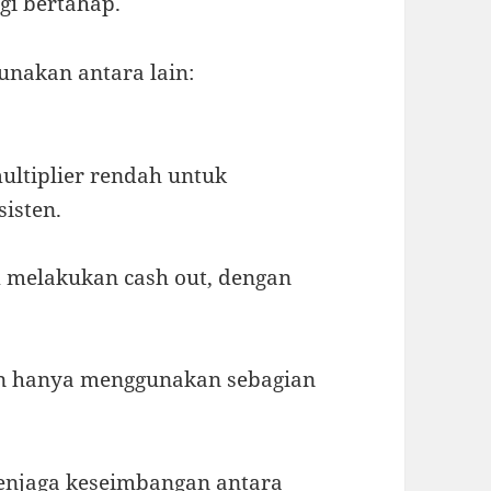
i bertahap.
unakan antara lain:
ltiplier rendah untuk
isten.
 melakukan cash out, dengan
un hanya menggunakan sebagian
njaga keseimbangan antara