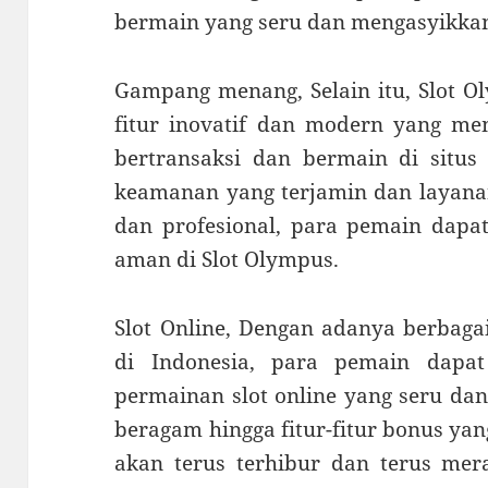
bermain yang seru dan mengasyikka
Gampang menang, Selain itu, Slot O
fitur inovatif dan modern yang 
bertransaksi dan bermain di situs 
keamanan yang terjamin dan layana
dan profesional, para pemain dap
aman di Slot Olympus.
Slot Online, Dengan adanya berbaga
di Indonesia, para pemain dapa
permainan slot online yang seru da
beragam hingga fitur-fitur bonus y
akan terus terhibur dan terus mer