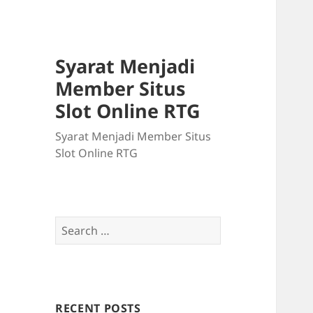
Syarat Menjadi
Member Situs
Slot Online RTG
Syarat Menjadi Member Situs
Slot Online RTG
Search
for:
RECENT POSTS