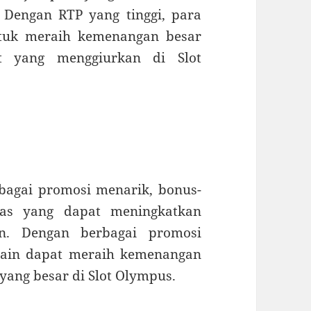
Dengan RTP yang tinggi, para
ntuk meraih kemenangan besar
t yang menggiurkan di Slot
bagai promosi menarik, bonus-
tas yang dapat meningkatkan
n. Dengan berbagai promosi
main dapat meraih kemenangan
ang besar di Slot Olympus.