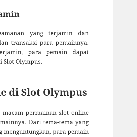
jamin
keamanan yang terjamin dan
dan transaksi para pemainnya.
erjamin, para pemain dapat
 Slot Olympus.
e di Slot Olympus
 macam permainan slot online
emainnya. Dari tema-tema yang
ang menguntungkan, para pemain