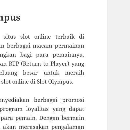
mpus
situs slot online terbaik di
kan berbagai macam permainan
ngkan bagi para pemainnya.
an RTP (Return to Player) yang
peluang besar untuk meraih
ot online di Slot Olympus.
enyediakan berbagai promosi
program loyalitas yang dapat
 para pemain. Dengan bermain
ain akan merasakan pengalaman