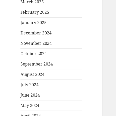
March 2025
February 2025
January 2025
December 2024
November 2024
October 2024
September 2024
August 2024
July 2024
June 2024
May 2024
April 2024