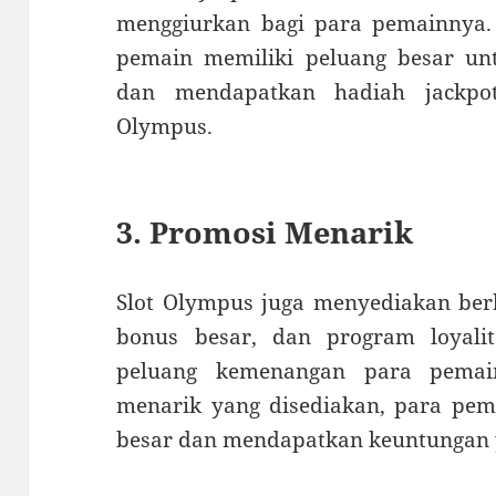
menggiurkan bagi para pemainnya. 
pemain memiliki peluang besar u
dan mendapatkan hadiah jackpo
Olympus.
3. Promosi Menarik
Slot Olympus juga menyediakan ber
bonus besar, dan program loyali
peluang kemenangan para pemai
menarik yang disediakan, para pe
besar dan mendapatkan keuntungan y