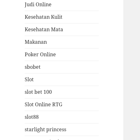
Judi Online
Kesehatan Kulit
Kesehatan Mata
Makanan
Poker Online
sbobet
Slot
slot bet 100
Slot Online RTG
slot88
starlight princess