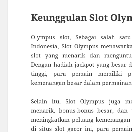
Keunggulan Slot Oly
Olympus slot, Sebagai salah satu 
Indonesia, Slot Olympus menawar
slot yang menarik dan menguntu
Dengan hadiah jackpot yang besar d
tinggi, para pemain memiliki 
kemenangan besar dalam permainan sl
Selain itu, Slot Olympus juga m
menarik, bonus-bonus besar, dan 
meningkatkan peluang kemenangan
di situs slot gacor ini, para pem