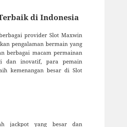
Terbaik di Indonesia
berbagai provider Slot Maxwin
ikan pengalaman bermain yang
gan berbagai macam permainan
gi dan inovatif, para pemain
aih kemenangan besar di Slot
ah jackpot yang besar dan