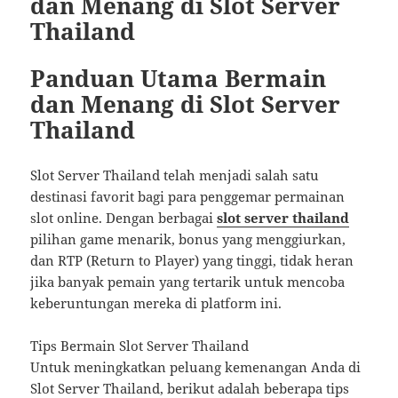
dan Menang di Slot Server
Thailand
Panduan Utama Bermain
dan Menang di Slot Server
Thailand
Slot Server Thailand telah menjadi salah satu
destinasi favorit bagi para penggemar permainan
slot online. Dengan berbagai
slot server thailand
pilihan game menarik, bonus yang menggiurkan,
dan RTP (Return to Player) yang tinggi, tidak heran
jika banyak pemain yang tertarik untuk mencoba
keberuntungan mereka di platform ini.
Tips Bermain Slot Server Thailand
Untuk meningkatkan peluang kemenangan Anda di
Slot Server Thailand, berikut adalah beberapa tips