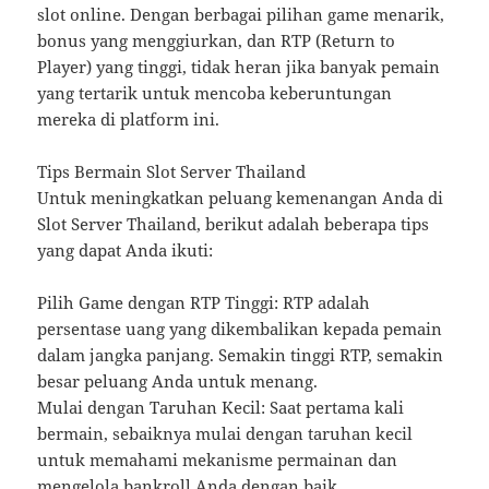
slot online. Dengan berbagai pilihan game menarik,
bonus yang menggiurkan, dan RTP (Return to
Player) yang tinggi, tidak heran jika banyak pemain
yang tertarik untuk mencoba keberuntungan
mereka di platform ini.
Tips Bermain Slot Server Thailand
Untuk meningkatkan peluang kemenangan Anda di
Slot Server Thailand, berikut adalah beberapa tips
yang dapat Anda ikuti:
Pilih Game dengan RTP Tinggi: RTP adalah
persentase uang yang dikembalikan kepada pemain
dalam jangka panjang. Semakin tinggi RTP, semakin
besar peluang Anda untuk menang.
Mulai dengan Taruhan Kecil: Saat pertama kali
bermain, sebaiknya mulai dengan taruhan kecil
untuk memahami mekanisme permainan dan
mengelola bankroll Anda dengan baik.