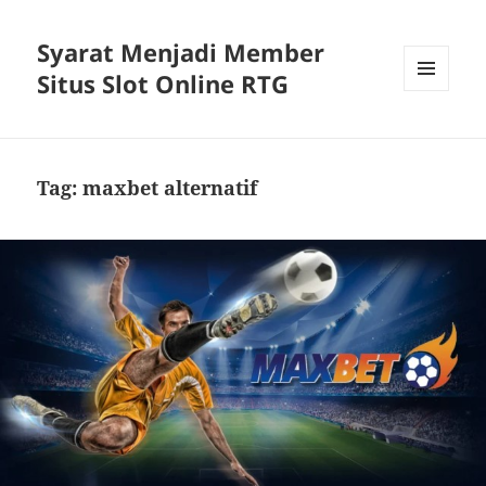
Syarat Menjadi Member
Situs Slot Online RTG
MENU
AND
WIDGETS
Tag:
maxbet alternatif