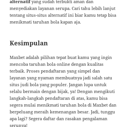
alternatif
yang sudah terbukti aman dan
menyediakan layanan serupa. Cari tahu lebih lanjut
tentang situs-situs alternatif ini biar kamu tetap bisa
menikmati taruhan bola kapan aja.
Kesimpulan
Maxbet adalah pilihan tepat buat kamu yang ingin
mencoba taruhan bola online dengan kualitas
terbaik. Proses pendaftaran yang simpel dan
layanan yang nyaman membuatnya jadi salah satu
situs judi bola yang populer. Jangan lupa untuk
selalu bermain dengan bijak, ya! Dengan mengikuti
langkah-langkah pendaftaran di atas, kamu bisa
segera mulai menikmati taruhan bola di Maxbet dan
berpeluang meraih kemenangan besar. Jadi, tunggu
apa lagi? Segera daftar dan rasakan pengalaman
serunya!