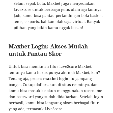
Selain sepak bola, Maxbet juga menyediakan
LiveScore untuk berbagai jenis olahraga lainnya.
Jadi, kamu bisa pantau pertandingan bola basket,
tenis, e-sports, bahkan olahraga virtual. Banyak
pilihan yang bikin kamu nggak bosan!
Maxbet Login: Akses Mudah
untuk Pantau Skor
Untuk bisa menikmati fitur LiveScore Maxbet,
tentunya kamu harus punya akun di Maxbet, kan?
Tenang aja, proses
maxbet login
itu gampang
banget. Cukup daftar akun di situs resminya, dan
kamu bisa masuk ke akun menggunakan username
dan password yang sudah didaftarkan. Setelah login
berhasil, kamu bisa langsung akses berbagai fitur
yang ada, termasuk LiveScore.