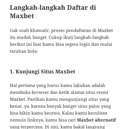
Langkah-langkah Daftar di
Maxbet
Gak usah khawatir, proses pendaftaran di Maxbet
itu mudah banget. Cukup ikuti langkah-langkah
berikut ini biar kamu bisa segera login dan mulai
taruhan bola:
1. Kunjungi Situs Maxbet
Hal pertama yang harus kamu lakukan adalah
membuka browser dan ketik alamat situs resmi
Maxbet. Pastikan kamu mengunjungi situs yang
benar, ya, karena banyak banget situs palsu yang
bisa bikin kamu kecewa. Kalau kamu kesulitan
nemuin linknya, kamu bisa cari
Maxbet alternatif
yang terpercaya. Di sini, kamu bakal langsung