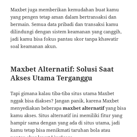
Maxbet juga memberikan kemudahan buat kamu
yang pengen tetap aman dalam bertransaksi dan
bermain. Semua data pribadi dan transaksi kamu
dilindungi dengan sistem keamanan yang canggih,
jadi kamu bisa fokus pantau skor tanpa khawatir
soal keamanan akun.
Maxbet Alternatif: Solusi Saat
Akses Utama Terganggu
Tapi gimana kalau tiba-tiba situs utama Maxbet
nggak bisa diakses? Jangan panik, karena Maxbet
menyediakan beberapa
maxbet alternatif
yang bisa
kamu akses. Situs alternatif ini memiliki fitur yang
hampir sama dengan yang ada di situs utama, jadi
kamu tetap bisa menikmati taruhan bola atau