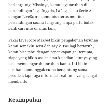
berlangsung. Misalnya, kamu lagi taruhan di
pertandingan Liga Inggris, La Liga, atau Serie A,
dengan LiveScore kamu bisa terus monitor
pertandingan secara langsung tanpa perlu bolak-
balik cari info di situs lain.
Pakai LiveScore Maxbet bikin pengalaman taruhan
kamu semakin seru dan asyik. Pas lagi bertaruh,
kamu bisa tahu dengan cepat kapan gol tercipta,
siapa yang bikin assist, atau kejadian lainnya yang
bisa mempengaruhi taruhan kamu. Ini bikin
taruhan kamu nggak cuma bergantung sama
prediksi, tapi juga informasi real-time yang sangat
membantu.
Kesimpulan