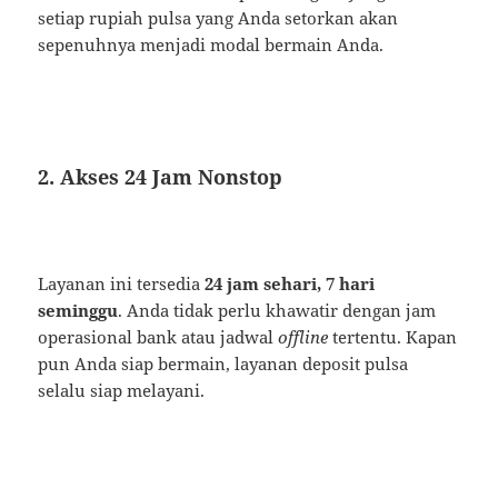
setiap rupiah pulsa yang Anda setorkan akan
sepenuhnya menjadi modal bermain Anda.
2. Akses 24 Jam Nonstop
Layanan ini tersedia
24 jam sehari, 7 hari
seminggu
. Anda tidak perlu khawatir dengan jam
operasional bank atau jadwal
offline
tertentu. Kapan
pun Anda siap bermain, layanan deposit pulsa
selalu siap melayani.