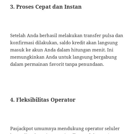
3. Proses Cepat dan Instan
Setelah Anda berhasil melakukan transfer pulsa dan
konfirmasi dilakukan, saldo kredit akan langsung
masuk ke akun Anda dalam hitungan menit. Ini
memungkinkan Anda untuk langsung bergabung
dalam permainan favorit tanpa penundaan.
4. Fleksibilitas Operator
Pasjackpot umumnya mendukung operator seluler