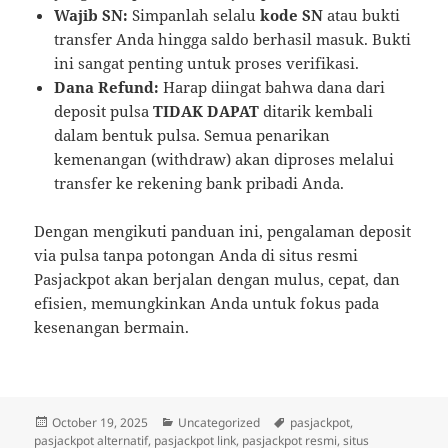
Wajib SN:
Simpanlah selalu
kode SN
atau bukti
transfer Anda hingga saldo berhasil masuk. Bukti
ini sangat penting untuk proses verifikasi.
Dana Refund:
Harap diingat bahwa dana dari
deposit pulsa
TIDAK DAPAT
ditarik kembali
dalam bentuk pulsa. Semua penarikan
kemenangan (withdraw) akan diproses melalui
transfer ke rekening bank pribadi Anda.
Dengan mengikuti panduan ini, pengalaman deposit
via pulsa tanpa potongan Anda di situs resmi
Pasjackpot akan berjalan dengan mulus, cepat, dan
efisien, memungkinkan Anda untuk fokus pada
kesenangan bermain.
Posted
Categories
Tags
October 19, 2025
Uncategorized
pasjackpot
,
on
pasjackpot alternatif
,
pasjackpot link
,
pasjackpot resmi
,
situs