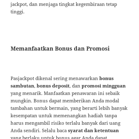
jackpot, dan menjaga tingkat kegembiraan tetap
tinggi.
Memanfaatkan Bonus dan Promosi
Pasjackpot dikenal sering menawarkan
bonus
sambutan
,
bonus deposit
, dan
promosi mingguan
yang menarik. Manfaatkan penawaran ini sebaik
mungkin. Bonus dapat memberikan Anda modal
tambahan untuk bermain, yang berarti lebih banyak
kesempatan untuk memenangkan hadiah tanpa
harus mengambil risiko terlalu banyak dari uang
Anda sendiri. Selalu baca
syarat dan ketentuan
yang berlaku untuk bonus agar Anda dapat