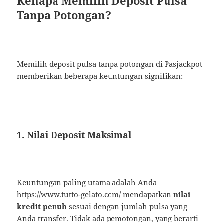
Kenapa Memilih Deposit Pulsa
Tanpa Potongan?
Memilih deposit pulsa tanpa potongan di Pasjackpot
memberikan beberapa keuntungan signifikan:
1. Nilai Deposit Maksimal
Keuntungan paling utama adalah Anda
https://www.tutto-gelato.com/ mendapatkan
nilai
kredit penuh
sesuai dengan jumlah pulsa yang
Anda transfer. Tidak ada pemotongan, yang berarti