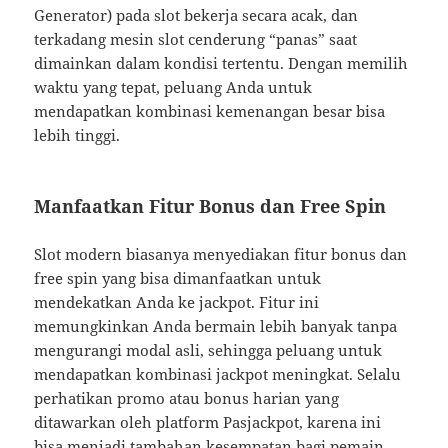
Generator) pada slot bekerja secara acak, dan
terkadang mesin slot cenderung “panas” saat
dimainkan dalam kondisi tertentu. Dengan memilih
waktu yang tepat, peluang Anda untuk
mendapatkan kombinasi kemenangan besar bisa
lebih tinggi.
Manfaatkan Fitur Bonus dan Free Spin
Slot modern biasanya menyediakan fitur bonus dan
free spin yang bisa dimanfaatkan untuk
mendekatkan Anda ke jackpot. Fitur ini
memungkinkan Anda bermain lebih banyak tanpa
mengurangi modal asli, sehingga peluang untuk
mendapatkan kombinasi jackpot meningkat. Selalu
perhatikan promo atau bonus harian yang
ditawarkan oleh platform Pasjackpot, karena ini
bisa menjadi tambahan kesempatan bagi pemain