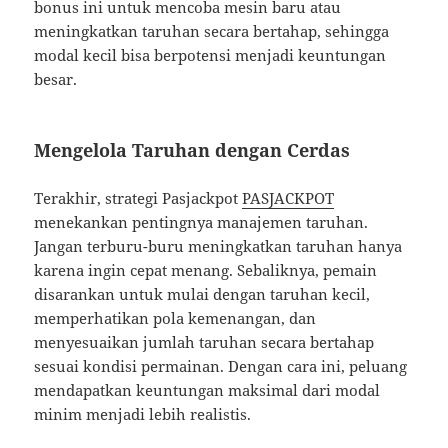
bonus ini untuk mencoba mesin baru atau
meningkatkan taruhan secara bertahap, sehingga
modal kecil bisa berpotensi menjadi keuntungan
besar.
Mengelola Taruhan dengan Cerdas
Terakhir, strategi Pasjackpot
PASJACKPOT
menekankan pentingnya manajemen taruhan.
Jangan terburu-buru meningkatkan taruhan hanya
karena ingin cepat menang. Sebaliknya, pemain
disarankan untuk mulai dengan taruhan kecil,
memperhatikan pola kemenangan, dan
menyesuaikan jumlah taruhan secara bertahap
sesuai kondisi permainan. Dengan cara ini, peluang
mendapatkan keuntungan maksimal dari modal
minim menjadi lebih realistis.