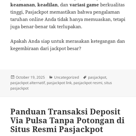
keamanan
,
keadilan
, dan
variasi game
berkualitas
tinggi, Pasjackpot memastikan bahwa pengalaman
taruhan online Anda tidak hanya memuaskan, tetapi
juga benar-benar tak terlupakan.
Apakah Anda siap untuk merasakan ketegangan dan
kegembiraan dari jackpot besar?
Posted
Categories
Tags
October 19, 2025
Uncategorized
pasjackpot
,
on
pasjackpot alternatif
,
pasjackpot link
,
pasjackpot resmi
,
situs
pasjackpot
Panduan Transaksi Deposit
Via Pulsa Tanpa Potongan di
Situs Resmi Pasjackpot