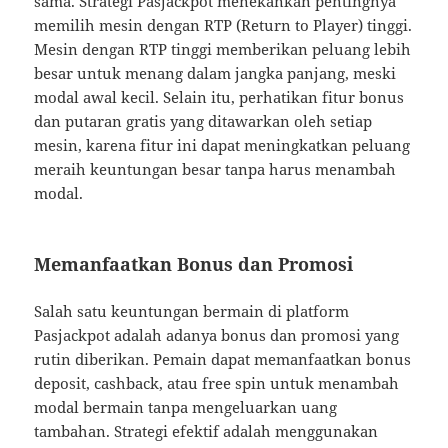
sama. Strategi Pasjackpot menekankan pentingnya
memilih mesin dengan RTP (Return to Player) tinggi.
Mesin dengan RTP tinggi memberikan peluang lebih
besar untuk menang dalam jangka panjang, meski
modal awal kecil. Selain itu, perhatikan fitur bonus
dan putaran gratis yang ditawarkan oleh setiap
mesin, karena fitur ini dapat meningkatkan peluang
meraih keuntungan besar tanpa harus menambah
modal.
Memanfaatkan Bonus dan Promosi
Salah satu keuntungan bermain di platform
Pasjackpot adalah adanya bonus dan promosi yang
rutin diberikan. Pemain dapat memanfaatkan bonus
deposit, cashback, atau free spin untuk menambah
modal bermain tanpa mengeluarkan uang
tambahan. Strategi efektif adalah menggunakan