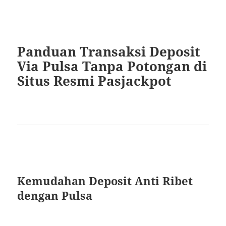
Panduan Transaksi Deposit
Via Pulsa Tanpa Potongan di
Situs Resmi Pasjackpot
Kemudahan Deposit Anti Ribet
dengan Pulsa