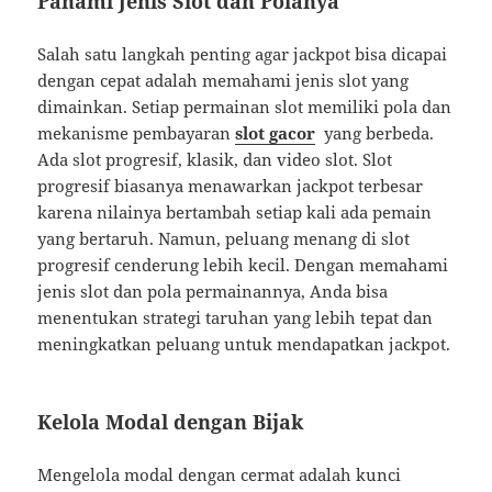
Pahami Jenis Slot dan Polanya
Salah satu langkah penting agar jackpot bisa dicapai
dengan cepat adalah memahami jenis slot yang
dimainkan. Setiap permainan slot memiliki pola dan
mekanisme pembayaran
slot gacor
yang berbeda.
Ada slot progresif, klasik, dan video slot. Slot
progresif biasanya menawarkan jackpot terbesar
karena nilainya bertambah setiap kali ada pemain
yang bertaruh. Namun, peluang menang di slot
progresif cenderung lebih kecil. Dengan memahami
jenis slot dan pola permainannya, Anda bisa
menentukan strategi taruhan yang lebih tepat dan
meningkatkan peluang untuk mendapatkan jackpot.
Kelola Modal dengan Bijak
Mengelola modal dengan cermat adalah kunci