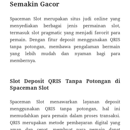
Semakin Gacor
Spaceman Slot merupakan situs judi online yang
menyediakan berbagai jenis permainan slot,
termasuk slot pragmatic yang menjadi favorit para
pemain. Dengan fitur deposit menggunakan QRIS
tanpa potongan, membawa pengalaman bermain
yang lebih mudah dan nyaman bagi para
membernya.
Slot Deposit QRIS Tanpa Potongan di
Spaceman Slot
Spaceman Slot menawarkan layanan deposit
menggunakan QRIS tanpa potongan, hal ini
memudahkan para pemain dalam proses transaksi.
QRIS merupakan metode pembayaran digital yang
aman dan cepat, membuat para pemain dapat