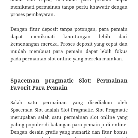
menikmati permainan tanpa perlu khawatir dengan
proses pembayaran.
Dengan fitur deposit tanpa potongan, para pemain
dapat menikmati keuntungan lebih dari
kemenangan mereka. Proses deposit yang cepat dan
mudah membuat para pemain dapat lebih fokus
pada permainan slot online yang mereka mainkan.
Spaceman pragmatic Slot: Permainan
Favorit Para Pemain
Salah satu permainan yang disediakan oleh
Spaceman Slot adalah Slot Pragmatic. Slot Pragmatic
merupakan salah satu permainan slot online yang
paling populer di kalangan para pemain judi online.
Dengan desain grafis yang menarik dan fitur bonus