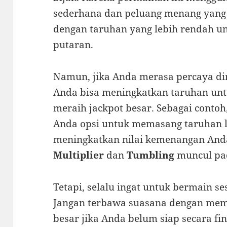
sederhana dan peluang menang yang 
dengan taruhan yang lebih rendah u
putaran.
Namun, jika Anda merasa percaya di
Anda bisa meningkatkan taruhan un
meraih jackpot besar. Sebagai contoh
Anda opsi untuk memasang taruhan l
meningkatkan nilai kemenangan Anda j
Multiplier
dan
Tumbling
muncul pad
Tetapi, selalu ingat untuk bermain s
Jangan terbawa suasana dengan mema
besar jika Anda belum siap secara fi