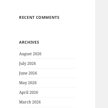
RECENT COMMENTS
ARCHIVES
August 2026
July 2026
June 2026
May 2026
April 2026
March 2026