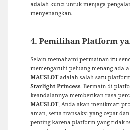
adalah kunci untuk menjaga pengala
menyenangkan.
4. Pemilihan Platform ya
Selain memahami permainan itu sendir
memengaruhi peluang menang adalah
MAUSLOT
adalah salah satu platfo
Starlight Princess
. Bermain di plat
keandalannya memberikan rasa percay
MAUSLOT
, Anda akan menikmati pr
aman, serta transaksi yang cepat dan
penting karena platform yang tidak 