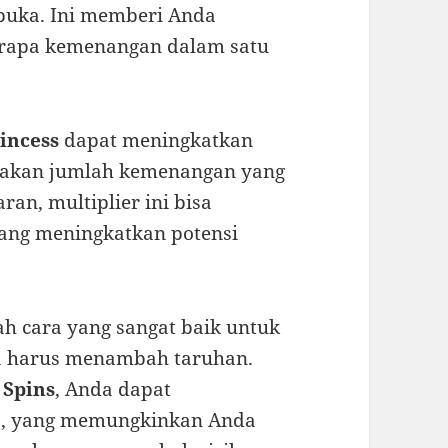
buka. Ini memberi Anda
rapa kemenangan dalam satu
rincess
dapat meningkatkan
akan jumlah kemenangan yang
an, multiplier ini bisa
yang meningkatkan potensi
lah cara yang sangat baik untuk
a harus menambah taruhan.
 Spins
, Anda dapat
s, yang memungkinkan Anda