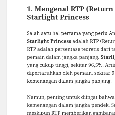
1. Mengenal RTP (Return 
Starlight Princess
Salah satu hal pertama yang perlu A
Starlight Princess
adalah RTP (Return
RTP adalah persentase teoretis dari
pemain dalam jangka panjang.
Starli
yang cukup tinggi, sekitar 96,5%. Art
dipertaruhkan oleh pemain, sekitar 
kemenangan dalam jangka panjang.
Namun, penting untuk diingat bahw
kemenangan dalam jangka pendek. Se
meskipun RTP memberikan gambaran 