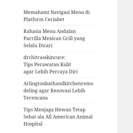
Memahami Navigasi Menu di
Platform Ceriabet
Rahasia Menu Andalan
Parrilla Mexican Grill yang
Selalu Dicari
drchitrasskincure:
Tips Perawatan Kulit
agar Lebih Percaya Diri
Arlingtonbathandkitchenremo
deling agar Renovasi Lebih
Terencana
Tips Menjaga Hewan Tetap
Sehat ala All American Animal
Hospital