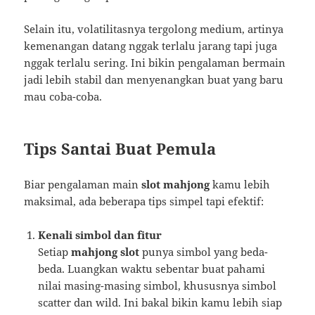
Selain itu, volatilitasnya tergolong medium, artinya
kemenangan datang nggak terlalu jarang tapi juga
nggak terlalu sering. Ini bikin pengalaman bermain
jadi lebih stabil dan menyenangkan buat yang baru
mau coba-coba.
Tips Santai Buat Pemula
Biar pengalaman main
slot mahjong
kamu lebih
maksimal, ada beberapa tips simpel tapi efektif:
Kenali simbol dan fitur
Setiap
mahjong slot
punya simbol yang beda-
beda. Luangkan waktu sebentar buat pahami
nilai masing-masing simbol, khususnya simbol
scatter dan wild. Ini bakal bikin kamu lebih siap