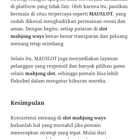
di platform yang tidak fair. Oleh karena itu, pastikan
bermain di situs terpercaya seperti
MAUSLOT
, yang
sudah dikenal menghadirkan permainan resmi dan
aman. Dengan begitu, setiap putaran di
slot
mahjong ways
benar-benar transparan dan peluang
menang tetap seimbang.
Selain itu, MAUSLOT juga menyediakan layanan
pelanggan yang responsif dan banyak pilihan game
selain
mahjong slot
, sehingga pemain bisa lebih
fleksibel dalam mengatur hiburan mereka.
Kesimpulan
Konsistensi menang di
slot mahjong ways
bukanlah hal yang mustahil jika pemain
menerapkan strategi yang tepat. Mulai dari