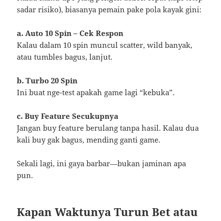
sadar risiko), biasanya pemain pake pola kayak gini:
a. Auto 10 Spin – Cek Respon
Kalau dalam 10 spin muncul scatter, wild banyak,
atau tumbles bagus, lanjut.
b. Turbo 20 Spin
Ini buat nge-test apakah game lagi “kebuka”.
c. Buy Feature Secukupnya
Jangan buy feature berulang tanpa hasil. Kalau dua
kali buy gak bagus, mending ganti game.
Sekali lagi, ini gaya barbar—bukan jaminan apa
pun.
Kapan Waktunya Turun Bet atau