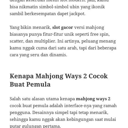
bisa nikmatin simbol-simbol ubin yang ikonik
sambil berkesempatan dapet jackpot.
Yang bikin menarik,
slot gacor
versi mahjong
biasanya punya fitur-fitur unik seperti free spin,
scatter, dan multiplier. Ini artinya, peluang menang
kamu nggak cuma dari satu arah, tapi dari beberapa
cara yang seru dan dinamis.
Kenapa Mahjong Ways 2 Cocok
Buat Pemula
Salah satu alasan utama kenapa
mahjong ways 2
cocok buat pemula adalah interface-nya yang ramah
pengguna. Desainnya simpel tapi tetap menarik,
sehingga kamu nggak akan kebingungan saat mulai
putar gulungan pertama.