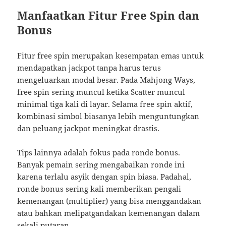
Manfaatkan Fitur Free Spin dan
Bonus
Fitur free spin merupakan kesempatan emas untuk
mendapatkan jackpot tanpa harus terus
mengeluarkan modal besar. Pada Mahjong Ways,
free spin sering muncul ketika Scatter muncul
minimal tiga kali di layar. Selama free spin aktif,
kombinasi simbol biasanya lebih menguntungkan
dan peluang jackpot meningkat drastis.
Tips lainnya adalah fokus pada ronde bonus.
Banyak pemain sering mengabaikan ronde ini
karena terlalu asyik dengan spin biasa. Padahal,
ronde bonus sering kali memberikan pengali
kemenangan (multiplier) yang bisa menggandakan
atau bahkan melipatgandakan kemenangan dalam
sekali putaran.