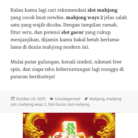
Kalau kamu lagi cari rekomendasi
slot mahjong
yang cocok buat newbie,
mahjong ways 2
jelas salah
satu yang wajib dicoba. Dengan tampilan ramah,
fitur seru, dan potensi
slot gacor
yang cukup
menjanjikan, dijamin kamu bakal betah berlama-
lama di dunia mahjong modern ini.
Mulai putar gulungan, kenali simbol, nikmati free
spin, dan siapa tahu keberuntungan lagi nunggu di
putaran berikutnya!
Posted
Categories
Tags
October 24, 2025
Uncategorized
Mahjong
,
mahjong
on
slot
,
mahjong ways 2
,
Slot Gacor
,
slot mahjong