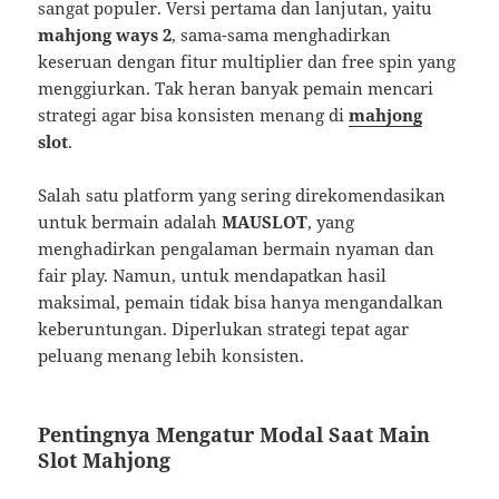
sangat populer. Versi pertama dan lanjutan, yaitu
mahjong ways 2
, sama-sama menghadirkan
keseruan dengan fitur multiplier dan free spin yang
menggiurkan. Tak heran banyak pemain mencari
strategi agar bisa konsisten menang di
mahjong
slot
.
Salah satu platform yang sering direkomendasikan
untuk bermain adalah
MAUSLOT
, yang
menghadirkan pengalaman bermain nyaman dan
fair play. Namun, untuk mendapatkan hasil
maksimal, pemain tidak bisa hanya mengandalkan
keberuntungan. Diperlukan strategi tepat agar
peluang menang lebih konsisten.
Pentingnya Mengatur Modal Saat Main
Slot Mahjong