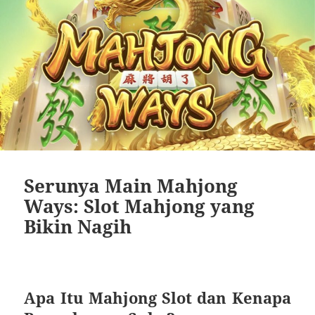
Serunya Main Mahjong
Ways: Slot Mahjong yang
Bikin Nagih
Apa Itu Mahjong Slot dan Kenapa