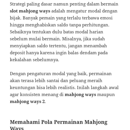
Strategi paling dasar namun penting dalam bermain
slot mahjong ways
adalah mengatur modal dengan
bijak. Banyak pemain yang terlalu terbawa emosi
hingga menghabiskan saldo tanpa perhitungan.
Sebaiknya tentukan dulu batas modal harian
sebelum mulai bermain. Misalnya, jika sudah
menyiapkan saldo tertentu, jangan menambah
deposit hanya karena ingin balas dendam pada
kekalahan sebelumnya.
Dengan pengaturan modal yang baik, permainan
akan terasa lebih santai dan peluang meraih
keuntungan bisa lebih realistis. Inilah langkah awal
agar konsisten menang di
mahjong ways
maupun
mahjong ways 2
.
Memahami Pola Permainan Mahjong
Ways