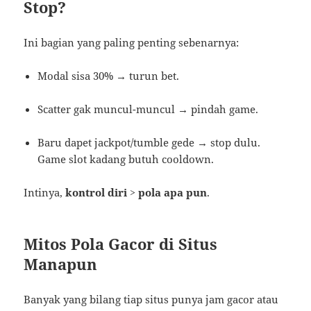
Stop?
Ini bagian yang paling penting sebenarnya:
Modal sisa 30% → turun bet.
Scatter gak muncul-muncul → pindah game.
Baru dapet jackpot/tumble gede → stop dulu.
Game slot kadang butuh cooldown.
Intinya,
kontrol diri > pola apa pun
.
Mitos Pola Gacor di Situs
Manapun
Banyak yang bilang tiap situs punya jam gacor atau