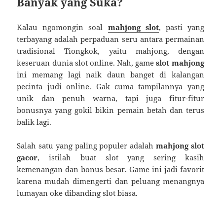
Banyak yang Suka?
Kalau ngomongin soal
mahjong slot
, pasti yang
terbayang adalah perpaduan seru antara permainan
tradisional Tiongkok, yaitu mahjong, dengan
keseruan dunia slot online. Nah, game
slot mahjong
ini memang lagi naik daun banget di kalangan
pecinta judi online. Gak cuma tampilannya yang
unik dan penuh warna, tapi juga fitur-fitur
bonusnya yang gokil bikin pemain betah dan terus
balik lagi.
Salah satu yang paling populer adalah
mahjong slot
gacor
, istilah buat slot yang sering kasih
kemenangan dan bonus besar. Game ini jadi favorit
karena mudah dimengerti dan peluang menangnya
lumayan oke dibanding slot biasa.