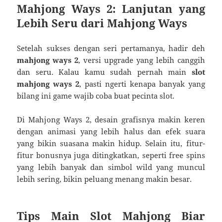
Mahjong Ways 2: Lanjutan yang
Lebih Seru dari Mahjong Ways
Setelah sukses dengan seri pertamanya, hadir deh
mahjong ways 2
, versi upgrade yang lebih canggih
dan seru. Kalau kamu sudah pernah main
slot
mahjong ways 2
, pasti ngerti kenapa banyak yang
bilang ini game wajib coba buat pecinta slot.
Di Mahjong Ways 2, desain grafisnya makin keren
dengan animasi yang lebih halus dan efek suara
yang bikin suasana makin hidup. Selain itu, fitur-
fitur bonusnya juga ditingkatkan, seperti free spins
yang lebih banyak dan simbol wild yang muncul
lebih sering, bikin peluang menang makin besar.
Tips Main Slot Mahjong Biar