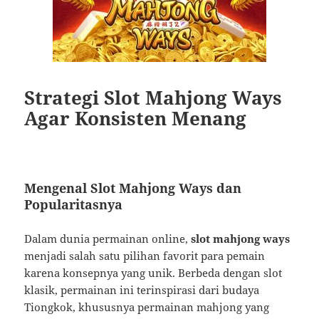
Strategi Slot Mahjong Ways
Agar Konsisten Menang
Mengenal Slot Mahjong Ways dan
Popularitasnya
Dalam dunia permainan online,
slot mahjong ways
menjadi salah satu pilihan favorit para pemain
karena konsepnya yang unik. Berbeda dengan slot
klasik, permainan ini terinspirasi dari budaya
Tiongkok, khususnya permainan mahjong yang