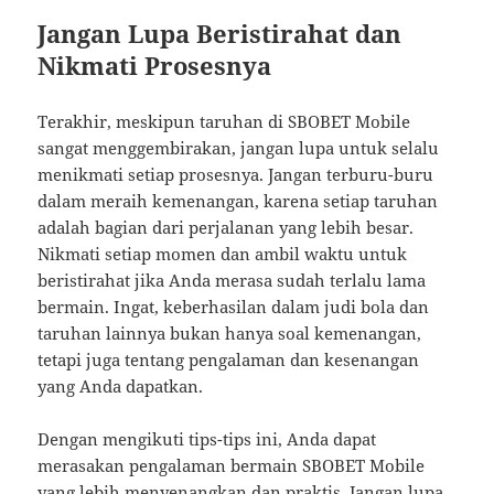
Jangan Lupa Beristirahat dan
Nikmati Prosesnya
Terakhir, meskipun taruhan di SBOBET Mobile
sangat menggembirakan, jangan lupa untuk selalu
menikmati setiap prosesnya. Jangan terburu-buru
dalam meraih kemenangan, karena setiap taruhan
adalah bagian dari perjalanan yang lebih besar.
Nikmati setiap momen dan ambil waktu untuk
beristirahat jika Anda merasa sudah terlalu lama
bermain. Ingat, keberhasilan dalam judi bola dan
taruhan lainnya bukan hanya soal kemenangan,
tetapi juga tentang pengalaman dan kesenangan
yang Anda dapatkan.
Dengan mengikuti tips-tips ini, Anda dapat
merasakan pengalaman bermain SBOBET Mobile
yang lebih menyenangkan dan praktis. Jangan lupa