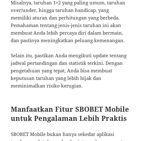
Misalnya, taruhan 1×2 yang paling umum, taruhan
over/under, hingga taruhan handicap, yang
memiliki aturan dan perhitungan yang berbeda.
Pemahaman tentang jenis-jenis taruhan ini akan
membuat Anda lebih percaya diri dalam bermain,
dan pastinya meningkatkan peluang kemenangan.
Selain itu, pastikan Anda mengikuti update tentang
jadwal pertandingan dan statistik terkini. Dengan
pengetahuan yang tepat, Anda bisa membuat
keputusan taruhan yang lebih bijak dan
meminimalkan risiko kerugian.
Manfaatkan Fitur SBOBET Mobile
untuk Pengalaman Lebih Praktis
SBOBET Mobile bukan hanya sekedar aplikasi