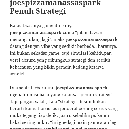
joespizzamanassaspark
Penuh Strategi
Kalau biasanya game itu isinya
joespizzamanassaspark
cuma “jalan, lawan,
menang, ulang lagi”, maka
joespizzamanassaspark
datang dengan vibe yang sedikit berbeda. Ibaratnya,
ini bukan sekadar game, tapi simulasi kehidupan
versi absurd yang dibungkus strategi dan sedikit
kekacauan yang bikin pemain kadang ketawa
sendiri.
Di update terbaru ini,
joespizzamanassaspark
ngenalin misi baru yang katanya “penuh strategi”.
Tapi jangan salah, kata “strategi” di sini bukan
berarti kamu harus jadi jenderal perang serius yang
muka tegang tiap detik. Justru sebaliknya, kamu
bakal sering mikir, “ini gue lagi main game atau lagi
ngatur restoran sambil nyari kunci motor yang