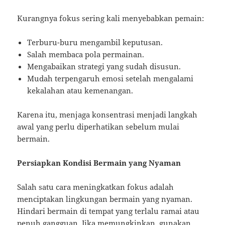
Kurangnya fokus sering kali menyebabkan pemain:
Terburu-buru mengambil keputusan.
Salah membaca pola permainan.
Mengabaikan strategi yang sudah disusun.
Mudah terpengaruh emosi setelah mengalami
kekalahan atau kemenangan.
Karena itu, menjaga konsentrasi menjadi langkah
awal yang perlu diperhatikan sebelum mulai
bermain.
Persiapkan Kondisi Bermain yang Nyaman
Salah satu cara meningkatkan fokus adalah
menciptakan lingkungan bermain yang nyaman.
Hindari bermain di tempat yang terlalu ramai atau
penuh gangguan. Jika memungkinkan, gunakan