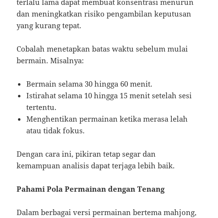
terlalu lama dapat membuat konsentrasi menurun
dan meningkatkan risiko pengambilan keputusan
yang kurang tepat.
Cobalah menetapkan batas waktu sebelum mulai
bermain. Misalnya:
Bermain selama 30 hingga 60 menit.
Istirahat selama 10 hingga 15 menit setelah sesi
tertentu.
Menghentikan permainan ketika merasa lelah
atau tidak fokus.
Dengan cara ini, pikiran tetap segar dan
kemampuan analisis dapat terjaga lebih baik.
Pahami Pola Permainan dengan Tenang
Dalam berbagai versi permainan bertema mahjong,