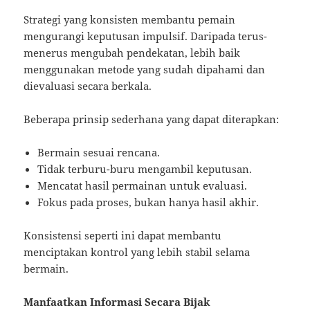
Strategi yang konsisten membantu pemain
mengurangi keputusan impulsif. Daripada terus-
menerus mengubah pendekatan, lebih baik
menggunakan metode yang sudah dipahami dan
dievaluasi secara berkala.
Beberapa prinsip sederhana yang dapat diterapkan:
Bermain sesuai rencana.
Tidak terburu-buru mengambil keputusan.
Mencatat hasil permainan untuk evaluasi.
Fokus pada proses, bukan hanya hasil akhir.
Konsistensi seperti ini dapat membantu
menciptakan kontrol yang lebih stabil selama
bermain.
Manfaatkan Informasi Secara Bijak