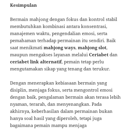
Kesimpulan
Bermain mahjong dengan fokus dan kontrol stabil
membutuhkan kombinasi antara konsentrasi,
manajemen waktu, pengendalian emosi, serta
pemahaman terhadap permainan itu sendiri. Baik
saat menikmati
mahjong ways
,
mahjong slot
,
maupun mengakses layanan melalui
Ceriabet
dan
ceriabet link alternatif
, pemain tetap perlu
mengutamakan sikap yang tenang dan terukur.
Dengan menerapkan kebiasaan bermain yang
disiplin, menjaga fokus, serta mengontrol emosi
dengan baik, pengalaman bermain akan terasa lebih
nyaman, terarah, dan menyenangkan. Pada
akhirnya, keberhasilan dalam permainan bukan
hanya soal hasil yang diperoleh, tetapi juga
bagaimana pemain mampu menjaga