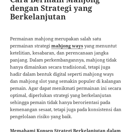
dengan Strategi yang
Berkelanjutan
Permainan mahjong merupakan salah satu
permainan strategi
mahjong ways
yang menuntut
ketelitian, kesabaran, dan perencanaan jangka
panjang. Dalam perkembangannya, mahjong tidak
hanya dimainkan secara tradisional, tetapi juga
hadir dalam bentuk digital seperti mahjong ways
dan mahjong slot yang semakin populer di kalangan
pemain. Agar dapat menikmati permainan ini secara
optimal, diperlukan strategi yang berkelanjutan
sehingga pemain tidak hanya berorientasi pada
kemenangan sesaat, tetapi juga pada konsistensi dan
pengelolaan risiko yang baik.
Memahami Konsep Strategi Berkelanjutan dalam