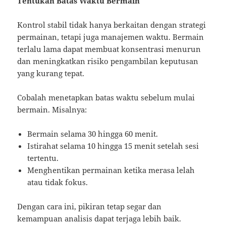
Tentukan Batas Waktu Bermain
Kontrol stabil tidak hanya berkaitan dengan strategi
permainan, tetapi juga manajemen waktu. Bermain
terlalu lama dapat membuat konsentrasi menurun
dan meningkatkan risiko pengambilan keputusan
yang kurang tepat.
Cobalah menetapkan batas waktu sebelum mulai
bermain. Misalnya:
Bermain selama 30 hingga 60 menit.
Istirahat selama 10 hingga 15 menit setelah sesi
tertentu.
Menghentikan permainan ketika merasa lelah
atau tidak fokus.
Dengan cara ini, pikiran tetap segar dan
kemampuan analisis dapat terjaga lebih baik.