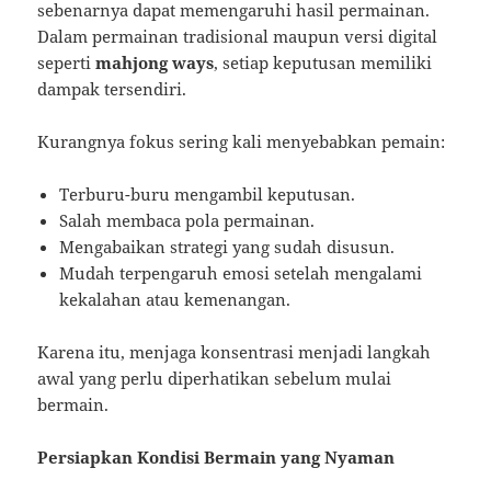
sebenarnya dapat memengaruhi hasil permainan.
Dalam permainan tradisional maupun versi digital
seperti
mahjong ways
, setiap keputusan memiliki
dampak tersendiri.
Kurangnya fokus sering kali menyebabkan pemain:
Terburu-buru mengambil keputusan.
Salah membaca pola permainan.
Mengabaikan strategi yang sudah disusun.
Mudah terpengaruh emosi setelah mengalami
kekalahan atau kemenangan.
Karena itu, menjaga konsentrasi menjadi langkah
awal yang perlu diperhatikan sebelum mulai
bermain.
Persiapkan Kondisi Bermain yang Nyaman