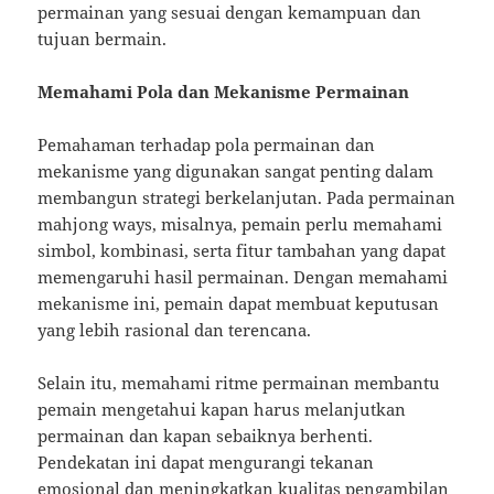
permainan yang sesuai dengan kemampuan dan
tujuan bermain.
Memahami Pola dan Mekanisme Permainan
Pemahaman terhadap pola permainan dan
mekanisme yang digunakan sangat penting dalam
membangun strategi berkelanjutan. Pada permainan
mahjong ways, misalnya, pemain perlu memahami
simbol, kombinasi, serta fitur tambahan yang dapat
memengaruhi hasil permainan. Dengan memahami
mekanisme ini, pemain dapat membuat keputusan
yang lebih rasional dan terencana.
Selain itu, memahami ritme permainan membantu
pemain mengetahui kapan harus melanjutkan
permainan dan kapan sebaiknya berhenti.
Pendekatan ini dapat mengurangi tekanan
emosional dan meningkatkan kualitas pengambilan