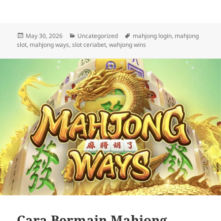
Posted
Categories
Tags
May 30, 2026
Uncategorized
mahjong login
,
mahjong
on
slot
,
mahjong ways
,
slot ceriabet
,
wahjong wins
Cara Bermain Mahjong