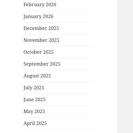
February 2026
January 2026
December 2025
November 2025
October 2025
September 2025
August 2025
July 2025
June 2025
May 2025
April 2025