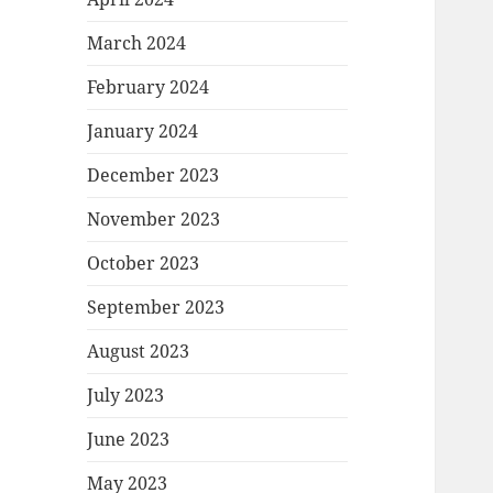
March 2024
February 2024
January 2024
December 2023
November 2023
October 2023
September 2023
August 2023
July 2023
June 2023
May 2023