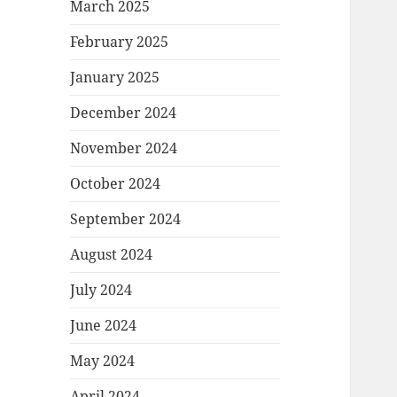
March 2025
February 2025
January 2025
December 2024
November 2024
October 2024
September 2024
August 2024
July 2024
June 2024
May 2024
April 2024