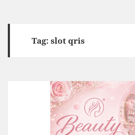
Tag:
slot qris